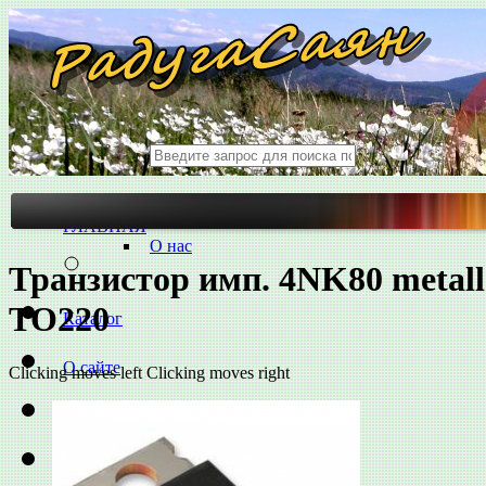
ГЛАВНАЯ
О нас
Транзистор имп. 4NK80 metall
TO220
Каталог
О сайте
Clicking moves left
Clicking moves right
Как найти товар
Наш адрес