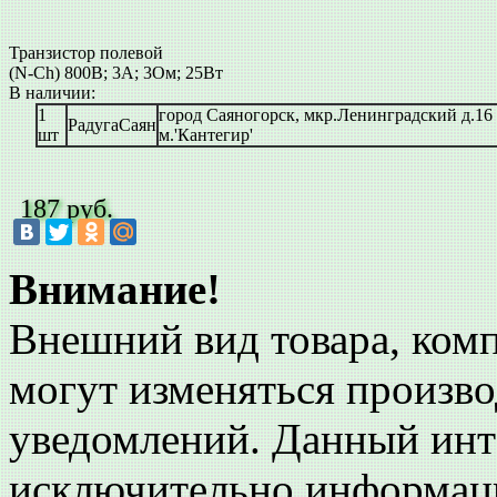
Транзистор полевой
(N-Ch) 800В; 3А; 3Ом; 25Вт
В наличии:
1
город Саяногорск, мкр.Ленинградский д.16
РадугаСаян
шт
м.'Кантегир'
187 руб.
Внимание!
Внешний вид товара, комп
могут изменяться произво
уведомлений. Данный инт
исключительно информаци