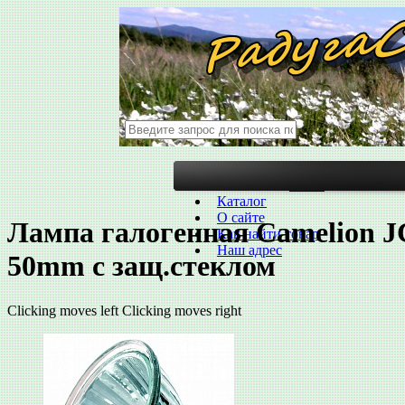
ГЛАВНАЯ
О нас
Каталог
О сайте
Лампа галогенная Camelion 
Как найти товар
Наш адрес
50mm с защ.стеклом
Clicking moves left
Clicking moves right