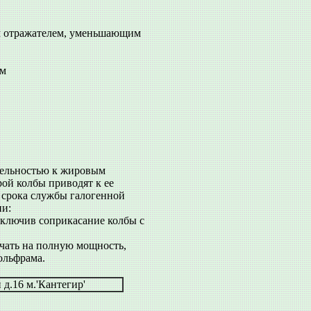
ым отражателем, уменьшающим
ом
тельностью к жировым
рой колбы приводят к ее
срока службы галогенной
ии:
сключив соприкасание колбы с
чать на полную мощность,
ольфрама.
д.16 м.'Кантегир'